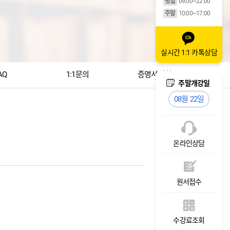
평일
09:00~22:00
주말
10:00~17:00
실시간 1:1 카톡상담
AQ
1:1문의
증명서신청
주말개강일
평일개강일
주말개강일
08월 22일
08월 12일
08월 22일
온라인상담
원서접수
수강료조회