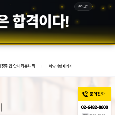
근거보기
은 합격이다!
과정
취업 안내
커뮤니티
희망리턴패키지
티
02-6482-0600