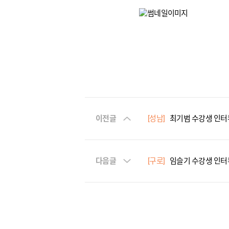
이전글
[성남]
최기범 수강생 인터
다음글
[구로]
임슬기 수강생 인터