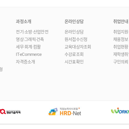
과정소개
온라인상담
취업안내
전기·소방·산업안전
온라인상담
취업지원
영상‧그래픽‧건축
원서접수신청
채용정보
세무·회계·컴활
교육대상자조회
취업현황
IT‧eCommerce
수강료조회
재학생취
자격증소개
시간표확인
구인의뢰
형