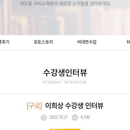
에듀윌 국비교육원의 새로운 소식들을 알아보세요
생후기
포토스토리
비대면수업
F
수강생인터뷰
STUDENT INTERVIEW
[구로]
이희상 수강생 인터뷰
2022.10.21
4,108