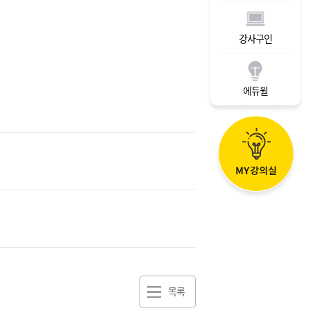
강사구인
에듀윌
목록