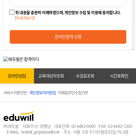
카톡상담
위 내용을 충분히 이해하였으며, 개인정보 수집 및 이용에 동의합니다.
[자세히보기]
온라인상담
온라인문의 신청
원서접수
온라인상담
교육대상자조회
수강료조회
시간표확인
서비스이용약관
개인정보처리방침
이메일무단수집거부
교육대상자조회
㈜에듀윌
대표이사 : 양형남
대표전화 : 02-6482-0600
FAX : 02-6482-1200
E-MAIL : hrdnet_gr@eduwill.net
주소 : 서울 구로구 디지털로32길 79, 5층
센터안내