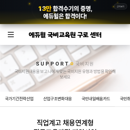
1
3
만
근거보기
합격수기의 증명,
에듀윌
은 합격이다!
에듀윌 국비교육원 구로 센터
SUPPORT
국비지원
국비지원내용을 보고 나에게 맞는 국비지원 유형과 방법을 확인해
보세요
국가기간전략산업
산업구조변화대응
국민내일배움카드
국민
직업계고 채용연계형